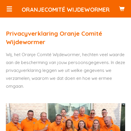
Ga
ORANJECOMITÉ WIJDEWORMER
direct
naar
de
Privacyverklaring Oranje Comité
hoofdinhoud
Wijdewormer
Wij, het Oranje Comité Wijdewormer, hechten veel waarde
aan de bescherming van jouw persoonsgegevens. In deze
privacyverklaring leggen we uit welke gegevens we
verzamelen, waarom we dat doen en hoe we ermee
omgaan.