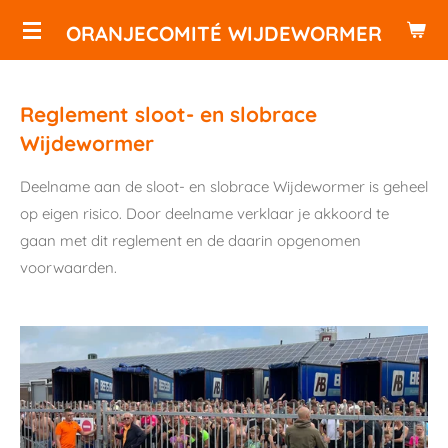
Ga
ORANJECOMITÉ WIJDEWORMER
direct
naar
de
Reglement sloot- en slobrace
hoofdinhoud
Wijdewormer
Deelname aan de sloot- en slobrace Wijdewormer is geheel
op eigen risico. Door deelname verklaar je akkoord te
gaan met dit reglement en de daarin opgenomen
voorwaarden.