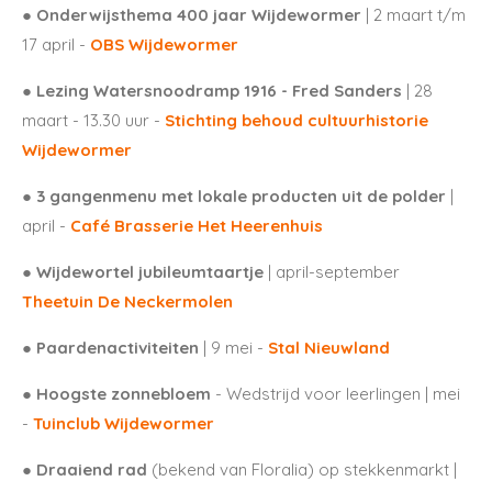
● Onderwijsthema 400 jaar Wijdewormer
| 2 maart t/m
17 april -
OBS Wijdewormer
● Lezing Watersnoodramp 1916 - Fred Sanders
| 28
maart - 13.30 uur -
Stichting behoud cultuurhistorie
Wijdewormer
● 3 gangenmenu met lokale producten uit de polder
|
april -
Café Brasserie Het Heerenhuis
● Wijdewortel jubileumtaartje
| april-september
Theetuin De Neckermolen
● Paardenactiviteiten
| 9 mei -
Stal Nieuwland
● Hoogste zonnebloem
- Wedstrijd voor leerlingen | mei
-
Tuinclub Wijdewormer
● Draaiend rad
(bekend van Floralia) op stekkenmarkt |