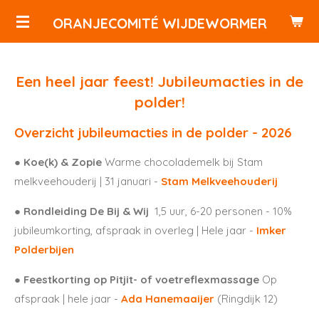
Ga
ORANJECOMITÉ WIJDEWORMER
direct
naar
de
Een heel jaar feest! Jubileumacties in de
hoofdinhoud
polder!
Overzicht jubileumacties in de polder - 2026
● Koe(k) & Zopie
Warme chocolademelk bij Stam
melkveehouderij | 31 januari -
Stam Melkveehouderij
● Rondleiding De Bij & Wij
1,5 uur, 6-20 personen - 10%
jubileumkorting, afspraak in overleg | Hele jaar -
Imker
Polderbijen
● Feestkorting op Pitjit- of voetreflexmassage
Op
afspraak | hele jaar -
Ada Hanemaaijer
(Ringdijk 12)