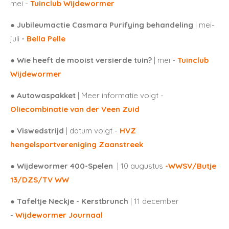
mei -
Tuinclub Wijdewormer
● Jubileumactie Casmara Purifying behandeling
| mei-
juli
-
Bella Pelle
● Wie heeft de mooist versierde tuin?
| mei -
Tuinclub
Wijdewormer
● Autowaspakket
| Meer informatie volgt -
Oliecombinatie van der Veen Zuid
● Viswedstrijd
| datum volgt -
HVZ
hengelsportvereniging Zaanstreek
● Wijdewormer 400-Spelen
| 10 augustus
-
WWSV/Butje
13/DZS/TV WW
● Tafeltje Neckje - Kerstbrunch
| 11 december
-
Wijdewormer Journaal